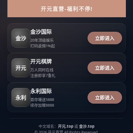
开元直营-福利不停!
金沙国际
金沙
立即进入
20年顶级娱乐
打码返佣1%起
开元棋牌
开元
立即进入
万人同时在线
注册即享7重礼
永利国际
永利
立即进入
首存壕送5888
续存加赠8888
中文域名：
开元.top
或
金沙.top
© 2026 开元直营 All Rights Reserved.